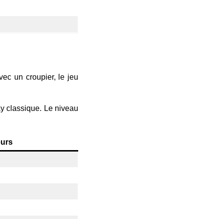
vec un croupier, le jeu
ay classique. Le niveau
eurs