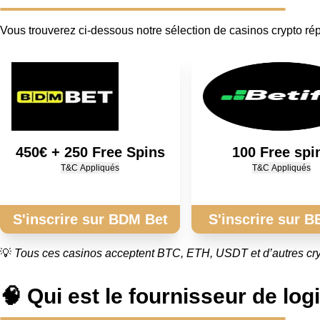
Vous trouverez ci-dessous notre sélection de casinos crypto ré
450€ + 250 Free Spins
100 Free spi
T&C Appliqués
T&C Appliqués
S'inscrire sur BDM Bet
S'inscrire sur B
💡
Tous ces casinos acceptent BTC, ETH, USDT et d’autres crypt
🧠 Qui est le fournisseur de lo