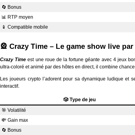
🔄 Bonus
📊 RTP moyen
📱 Compatible mobile
🎡 Crazy Time – Le game show live par
Crazy Time
est une roue de la fortune géante avec 4 jeux bo
ultra-coloré et animé par des hôtes en direct, il combine chance
Les joueurs crypto l’adorent pour sa dynamique ludique et se
interactif.
🎲 Type de jeu
🎯 Volatilité
💸 Gain max
🔄 Bonus