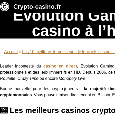
Crypto-casino.fr
Evolution Gam
Skip to navigation
Skip to content
casino à l’
Accueil
»
Les 10 meilleurs fournisseurs de logiciels casino c
Leader incontesté du
casino en direct
, Evolution Gamin
professionnels et des jeux immersifs en HD. Depuis 2006, ce f
Roulette
,
Crazy Time
ou encore
Monopoly Live
.
Bonne nouvelle pour les crypto-joueurs :
la majorité de
cryptomonnaies
. Vous pouvez miser directement en Bitcoin, E
🎰 Les meilleurs casinos crypt