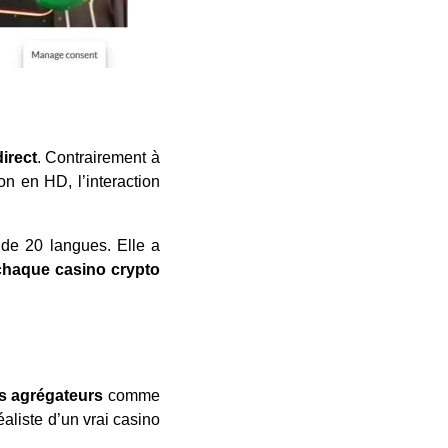
irect
. Contrairement à
on en HD, l’interaction
 de 20 langues. Elle a
chaque casino crypto
es agrégateurs
comme
aliste d’un vrai casino