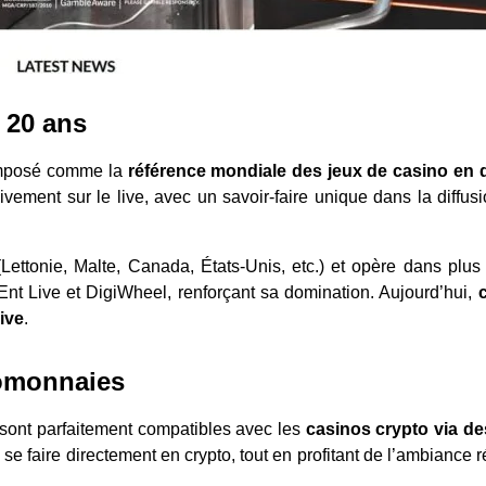
 20 ans
imposé comme la
référence mondiale des jeux de casino en d
ivement sur le live, avec un savoir-faire unique dans la diffusi
Lettonie, Malte, Canada, États-Unis, etc.) et opère dans plus
t Live et DigiWheel, renforçant sa domination. Aujourd’hui,
ive
.
tomonnaies
s sont parfaitement compatibles avec les
casinos crypto via d
 faire directement en crypto, tout en profitant de l’ambiance ré