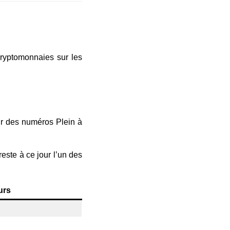
cryptomonnaies sur les
ur des numéros Plein à
reste à ce jour l’un des
urs