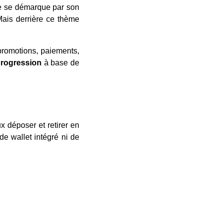
ite se démarque par son
Mais derrière ce thème
 promotions, paiements,
rogression
à base de
x déposer et retirer en
e wallet intégré ni de