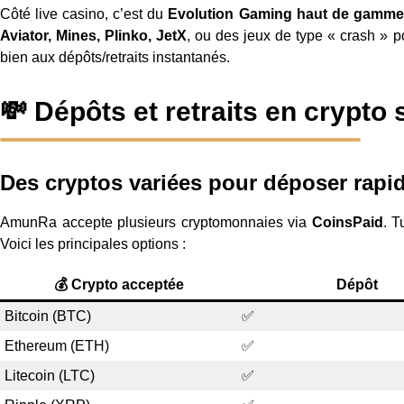
Côté live casino, c’est du
Evolution Gaming haut de gamme
Aviator, Mines, Plinko, JetX
, ou des jeux de type « crash » po
bien aux dépôts/retraits instantanés.
💸 Dépôts et retraits en crypt
Des cryptos variées pour déposer rap
AmunRa accepte plusieurs cryptomonnaies via
CoinsPaid
. T
Voici les principales options :
💰 Crypto acceptée
Dépôt
Bitcoin (BTC)
✅
Ethereum (ETH)
✅
Litecoin (LTC)
✅