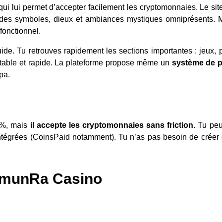
 qui lui permet d’accepter facilement les cryptomonnaies. Le s
c des symboles, dieux et ambiances mystiques omniprésents. 
fonctionnel.
luide. Tu retrouves rapidement les sections importantes : jeux,
 stable et rapide. La plateforme propose même un
système de p
pa.
 %, mais
il accepte les cryptomonnaies sans friction
. Tu peu
ntégrées (CoinsPaid notamment). Tu n’as pas besoin de créer d
 AmunRa Casino