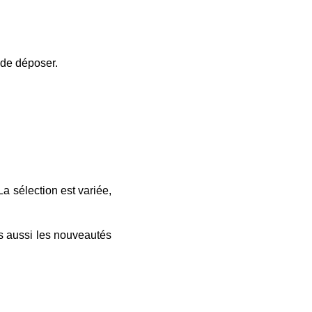
 de déposer.
a sélection est variée,
s aussi les nouveautés