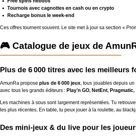
Free spins hebdos
Tournois avec cagnottes en cash ou en crypto
Recharge bonus le week-end
Ces offres tournent souvent. Le site met à jour sa section « Pro
🎮 Catalogue de jeux de Amun
Plus de 6 000 titres avec les meilleurs 
AmunRa propose
plus de 6 000 jeux
, tous jouables depuis un 
avec tous les grands éditeurs :
Play’n GO, NetEnt, Pragmatic, 
Les machines à sous sont largement représentées. Tu retrou
les plus récentes. En table, tu peux jouer à la roulette, au blac
Des mini-jeux & du live pour les joueur