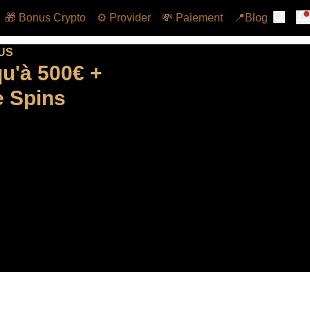
N
🎁 Bonus Crypto
⚙️ Provider
💸 Paiement
📍Blog
Searc
US
u'à 500€ +
e Spins