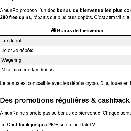
AmunRa propose l’un des
bonus de bienvenue les plus co
200 free spins
, répartis sur plusieurs dépôts. C’est attractif s
🎁 Bonus de bienvenue
1er dépôt
2e et 3e dépôts
Wagering
Mise max pendant bonus
Le bonus est compatible avec les dépôts crypto. Si tu joues en B
Des promotions régulières & cashbac
AmunRa ne s’arrête pas au bonus de bienvenue. Chaque semaine
Cashback jusqu’à 25 %
selon ton statut VIP