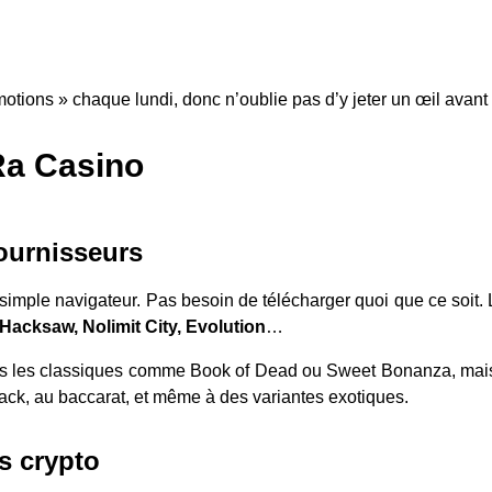
motions » chaque lundi, donc n’oublie pas d’y jeter un œil avant
Ra Casino
fournisseurs
simple navigateur. Pas besoin de télécharger quoi que ce soit. L
Hacksaw, Nolimit City, Evolution
…
ves les classiques comme Book of Dead ou Sweet Bonanza, mai
kjack, au baccarat, et même à des variantes exotiques.
s crypto