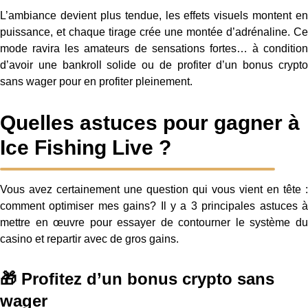
L’ambiance devient plus tendue, les effets visuels montent en
puissance, et chaque tirage crée une montée d’adrénaline. Ce
mode ravira les amateurs de sensations fortes… à condition
d’avoir une bankroll solide ou de profiter d’un bonus crypto
sans wager pour en profiter pleinement.
Quelles astuces pour gagner à
Ice Fishing Live ?
Vous avez certainement une question qui vous vient en tête :
comment optimiser mes gains? Il y a 3 principales astuces à
mettre en œuvre pour essayer de contourner le système du
casino et repartir avec de gros gains.
🎁 Profitez d’un bonus crypto sans
wager