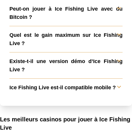
Peut-on jouer à Ice Fishing Live avec du
Bitcoin ?
Quel est le gain maximum sur Ice Fishing
Live ?
Existe-t-il une version démo d’Ice Fishing
Live ?
Ice Fishing Live est-il compatible mobile ?
Les meilleurs casinos pour jouer à Ice Fishing
Live