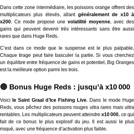
Dans cette zone intermédiaire, les poissons orange offrent des
multiplicateurs plus élevés, allant
généralement de x10 
x200
. Ce mode propose une
volatilité moyenne
, avec des
gains qui peuvent devenir très intéressants sans être aussi
rares que dans Huge Reds.
C’est dans ce mode que le suspense est le plus palpable.
Chaque tirage peut faire basculer la partie. Si vous cherchez
un équilibre entre fréquence de gains et potentiel, Big Oranges
est la meilleure option parmi les trois.
🔴 Bonus Huge Reds : jusqu’à x10 000
Voici
le Saint Graal d’Ice Fishing Live
. Dans le mode Hug
Reds, vous pêchez des poissons rouges ultra rares mais ultra
rentables. Les multiplicateurs peuvent atteindre
x10 000
, ce qu
fait de ce bonus le plus explosif du jeu. Il est aussi le plus
risqué, avec une fréquence d’activation plus faible.