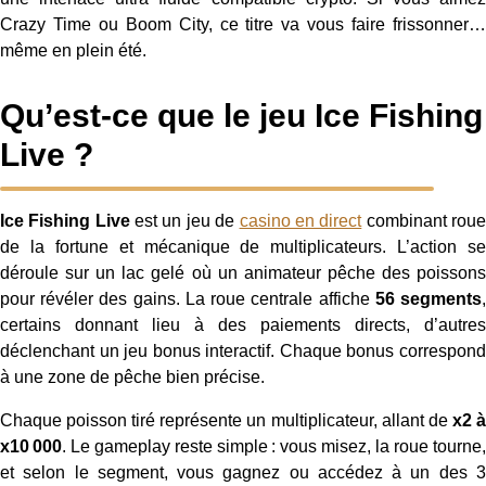
Crazy Time ou Boom City, ce titre va vous faire frissonner…
même en plein été.
Qu’est-ce que le jeu Ice Fishing
Live ?
Ice Fishing Live
est un jeu de
casino en direct
combinant rou
de la fortune et mécanique de multiplicateurs. L’action se
déroule sur un lac gelé où un animateur pêche des poissons
pour révéler des gains. La roue centrale affiche
56 segments
certains donnant lieu à des paiements directs, d’autres
déclenchant un jeu bonus interactif. Chaque bonus correspond
à une zone de pêche bien précise.
Chaque poisson tiré représente un multiplicateur, allant de
x2 
x10 000
. Le gameplay reste simple : vous misez, la roue tourne,
et selon le segment, vous gagnez ou accédez à un des 3