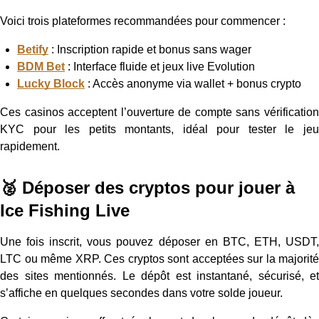
Voici trois plateformes recommandées pour commencer :
Betify
: Inscription rapide et bonus sans wager
BDM Bet
: Interface fluide et jeux live Evolution
Lucky Block
: Accès anonyme via wallet + bonus crypto
Ces casinos acceptent l’ouverture de compte sans vérification
KYC pour les petits montants, idéal pour tester le jeu
rapidement.
🥈 Déposer des cryptos pour jouer à
Ice Fishing Live
Une fois inscrit, vous pouvez déposer en BTC, ETH, USDT,
LTC ou même XRP. Ces cryptos sont acceptées sur la majorité
des sites mentionnés. Le dépôt est instantané, sécurisé, et
s’affiche en quelques secondes dans votre solde joueur.