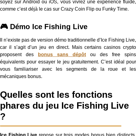
soyez sur Android ou iOS, vous vivrez une expérience fluide,
comme c’est déjà le cas sur Crazy Coin Flip ou Funky Time.
🎮 Démo Ice Fishing Live
Il n’existe pas de version démo traditionnelle d’Ice Fishing Live,
car il s’agit d’un jeu en direct. Mais certains casinos crypto
proposent des
bonus sans dépôt
ou des free spins
équivalents pour essayer le jeu gratuitement. C’est idéal pour
vous familiariser avec les segments de la roue et les
mécaniques bonus.
Quelles sont les fonctions
phares du jeu Ice Fishing Live
?
Ice Fishing Live
repose sur trois modes bonus bien distincts