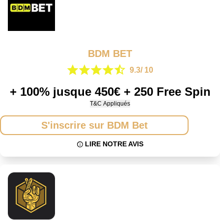
BDM BET
9.3/ 10
+ 100% jusque 450€ + 250 Free Spin
T&C Appliqués
S'inscrire sur BDM Bet
LIRE NOTRE AVIS