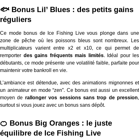
🐟 Bonus Lil’ Blues : des petits gains
réguliers
Ce mode bonus de Ice Fishing Live vous plonge dans une
zone de pêche où les poissons bleus sont nombreux. Les
multiplicateurs varient entre x2 et x10, ce qui permet de
remporter
des gains fréquents mais limités
. Idéal pour les
débutants, ce mode présente une volatilité faible, parfaite pour
maintenir votre bankroll en vie.
L’ambiance est détendue, avec des animations mignonnes et
un animateur en mode “zen”. Ce bonus est aussi un excellent
moyen de
rallonger vos sessions sans trop de pression
,
surtout si vous jouez avec un bonus sans dépôt.
🍊 Bonus Big Oranges : le juste
équilibre de Ice Fishing Live